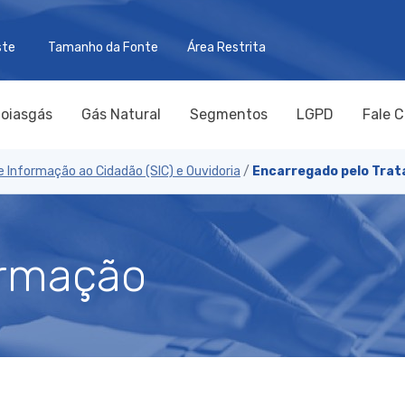
ste
Tamanho da Fonte
Área Restrita
oiasgás
Gás Natural
Segmentos
LGPD
Fale 
e Informação ao Cidadão (SIC) e Ouvidoria
/
Encarregado pelo Trat
ormação